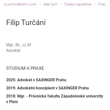
cz.schindhelm.com
Náš tým
Česká republika
Filip T
>
>
>
Filip Turčáni
Mgr., Bc., LL.M.
Advokát
STUDIUM A PRAXE
2025: Advokát v SAXINGER Praha
2019: Advokátní koncipient v SAXINGER Praha
2018: Mgr. - Právnická fakulta Západočeské univerzity
v Plzni