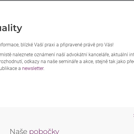
ality
nformace, blízké Vaší praxi a připravené právě pro Vás!
místě naleznete oznámení naší advokátní kanceláře, aktuální in
rozhodnutí, odkazy na naše semináře a akce, stejně tak jako př
ublikace a
newsletter
.
Naše
pobočky