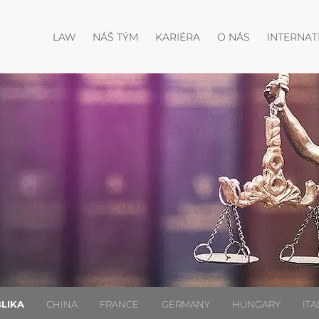
Otevřít menu
Otevřít menu
Otevřít menu
LAW
NÁŠ TÝM
KARIÉRA
O NÁS
INTERNAT
LIKA
CHINA
FRANCE
GERMANY
HUNGARY
ITA