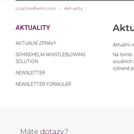
cz.schindhelm.com
Aktuality
>
Aktu
AKTUALITY
AKTUÁLNÍ ZPRÁVY
Aktuální i
SCHINDHELM WHISTLEBLOWING
Na tomto 
SOLUTION
soudních 
vybrané p
NEWSLETTER
NEWSLETTER FORMULÁŘ
Máte
dotazy
?