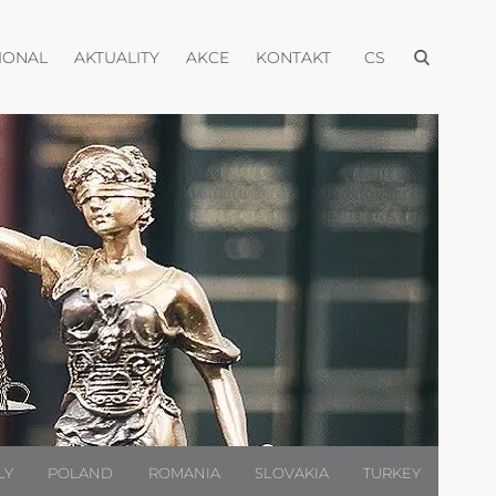
Otevřít menu
Otevřít menu
Otevřít menu
Otevřít menu
Otevřít menu
IONAL
AKTUALITY
AKCE
KONTAKT
CS
LY
POLAND
ROMANIA
SLOVAKIA
TURKEY