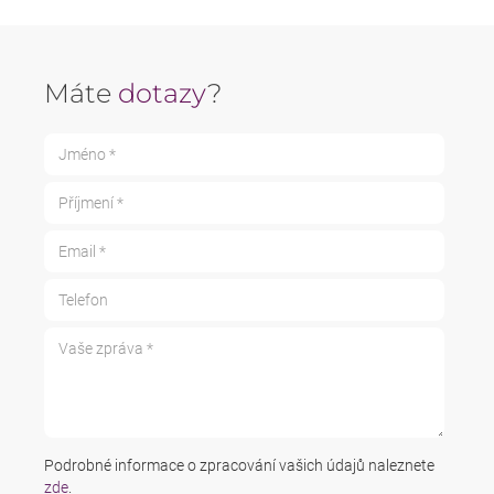
Máte
dotazy
?
Jméno *
Příjmení *
Email *
Telefon
Vaše zpráva *
Podrobné informace o zpracování vašich údajů naleznete
zde
.