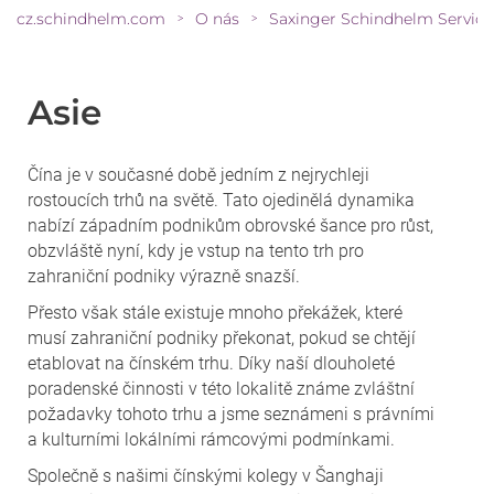
cz.schindhelm.com
O nás
Saxinger Schindhelm Service
>
>
Asie
Čína je v současné době jedním z nejrychleji
rostoucích trhů na světě. Tato ojedinělá dynamika
nabízí západním podnikům obrovské šance pro růst,
obzvláště nyní, kdy je vstup na tento trh pro
zahraniční podniky výrazně snazší.
Přesto však stále existuje mnoho překážek, které
musí zahraniční podniky překonat, pokud se chtějí
etablovat na čínském trhu. Díky naší dlouholeté
poradenské činnosti v této lokalitě známe zvláštní
požadavky tohoto trhu a jsme seznámeni s právními
a kulturními lokálními rámcovými podmínkami.
Společně s našimi čínskými kolegy v Šanghaji