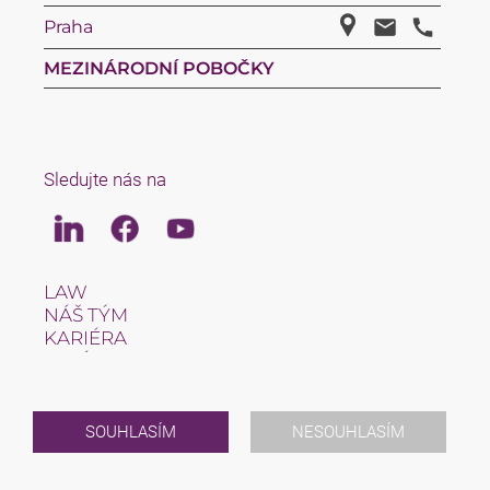
Praha
MEZINÁRODNÍ POBOČKY
Sledujte nás na
Linkedin
Facebook
Youtube
LAW
NÁŠ TÝM
KARIÉRA
O NÁS
INTERNATIONAL
AKTUALITY
AKCE
SOUHLASÍM
NESOUHLASÍM
KONTAKT