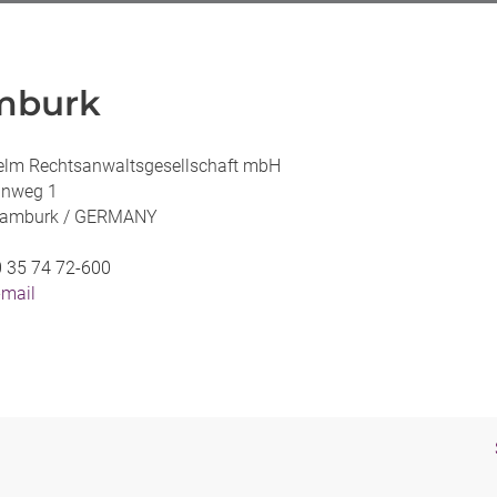
mburk
elm Rechtsanwaltsgesellschaft mbH
einweg 1
amburk /
GERMANY
 35 74 72-600
-mail