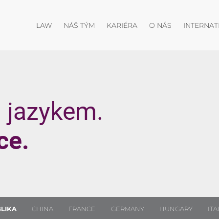
Otevřít menu
Otevřít menu
Otevřít menu
LAW
NÁŠ TÝM
KARIÉRA
O NÁS
INTERNAT
 jazykem.
ce.
LIKA
CHINA
FRANCE
GERMANY
HUNGARY
ITA