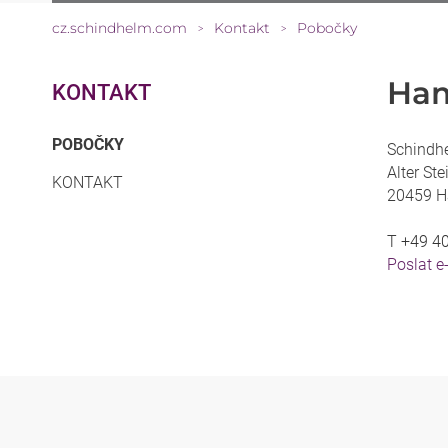
cz.schindhelm.com
Kontakt
Pobočky
>
>
Ha
KONTAKT
(CURRENT)
POBOČKY
Schindh
Alter St
KONTAKT
20459 H
T
+49 40
Poslat e