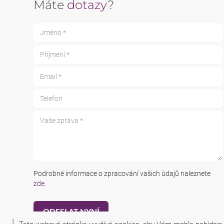
Máte
dotazy
?
Jméno *
Příjmení *
Email *
Telefon
Vaše zpráva *
Podrobné informace o zpracování vašich údajů naleznete
zde
.