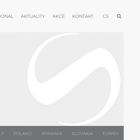
Otevřít menu
Otevřít menu
Otevřít menu
Otevřít menu
Otevřít menu
IONAL
AKTUALITY
AKCE
KONTAKT
CS
LY
POLAND
ROMANIA
SLOVAKIA
TURKEY