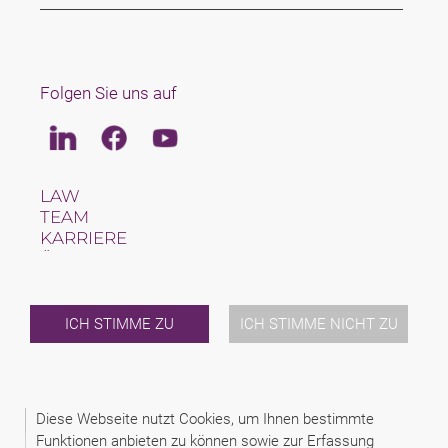
Folgen Sie uns auf
Linkedin
Facebook
Youtube
LAW
TEAM
KARRIERE
ÜBER UNS
INTERNATIONAL
NEWS & JUSFUL
VERANSTALTUNGEN
ICH STIMME ZU
ICH STIMME NICHT ZU
KONTAKT
2026 (C) SAXINGER S.R.O., ADVOKÁTNÍ KANCELÁŘ
Diese Webseite nutzt Cookies, um Ihnen bestimmte
DISCLAIMER
Funktionen anbieten zu können sowie zur Erfassung
DATENSCHUTZINFORMATIONEN