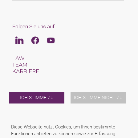
Folgen Sie uns auf
Linkedin
Facebook
Youtube
LAW
TEAM
KARRIERE
ÜBER UNS
INTERNATIONAL
NEWS & JUSFUL
VERANSTALTUNGEN
ICH STIMME ZU
ICH STIMME NICHT ZU
KONTAKT
2026 (C) SAXINGER S.R.O., ADVOKÁTNÍ KANCELÁŘ
Diese Webseite nutzt Cookies, um Ihnen bestimmte
DISCLAIMER
Funktionen anbieten zu können sowie zur Erfassung
DATENSCHUTZINFORMATIONEN