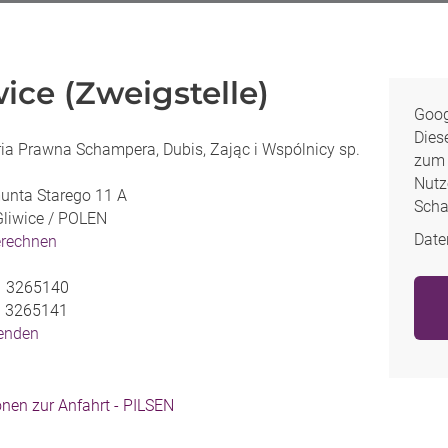
wice (Zweigstelle)
Goog
Dies
ia Prawna Schampera, Dubis, Zając i Wspólnicy sp.
zum 
Nutz
unta Starego 11 A
Scha
liwice /
POLEN
Date
erechnen
1 3265140
1 3265141
senden
onen zur Anfahrt - PILSEN