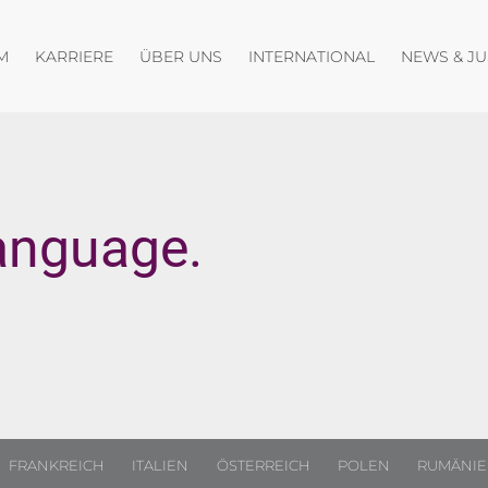
fnen
Menü öffnen
Menü öffnen
Menü öffnen
M
KARRIERE
ÜBER UNS
INTERNATIONAL
NEWS & J
anguage.
FRANKREICH
ITALIEN
ÖSTERREICH
POLEN
RUMÄNI