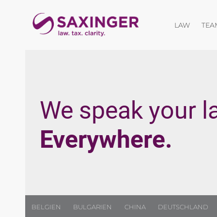
Menü öf
LAW
TEA
We speak your l
Everywhere.
BELGIEN
BULGARIEN
CHINA
DEUTSCHLAND