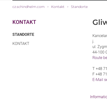
cz.schindhelm.com
Kontakt
Standorte
>
>
Gli
KONTAKT
(CURRENT)
STANDORTE
Kancelar
j.
KONTAKT
ul. Zygm
44-100 G
Route b
T
+48 7
F
+48 7
E-Mail 
Informati