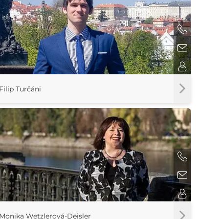
Filip Turčáni
Monika Wetzlerová-Deisler