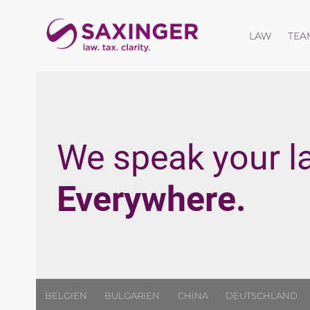
Menü öf
LAW
TEA
We speak your l
Everywhere.
BELGIEN
BULGARIEN
CHINA
DEUTSCHLAND