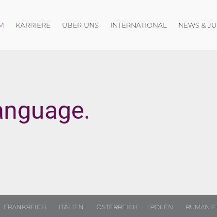
fnen
Menü öffnen
Menü öffnen
Menü öffnen
M
KARRIERE
ÜBER UNS
INTERNATIONAL
NEWS & J
anguage.
FRANKREICH
ITALIEN
ÖSTERREICH
POLEN
RUMÄNI