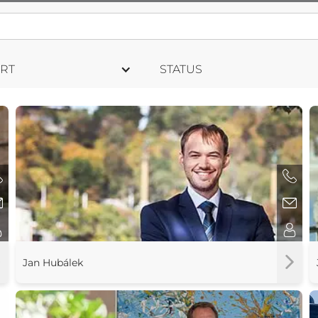
RT
STATUS
Jan Hubálek